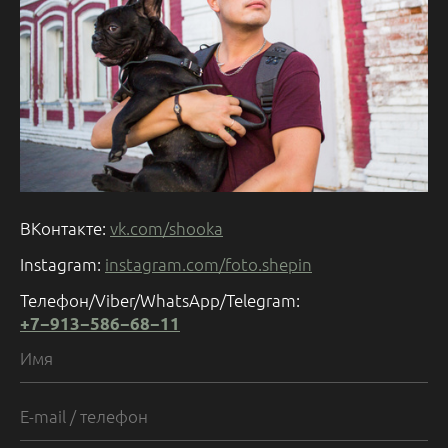
ВКонтакте:
vk.com/shooka
Instagram:
instagram.com/foto.shepin
Телефон/Viber/WhatsАpp/Telegram:
+7−913−586−68−11